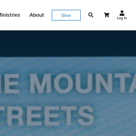
inistries
About
Give
Log In