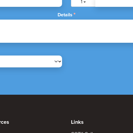
1
Details
rces
Links