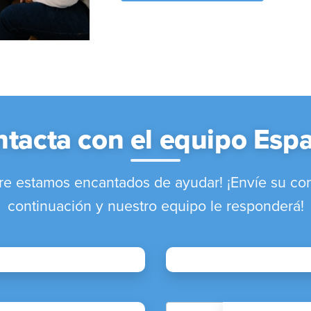
tacta con el equipo Esp
re estamos encantados de ayudar! ¡Envíe su con
continuación y nuestro equipo le responderá!