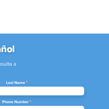
añol
sulta a
Last Name
Phone Number