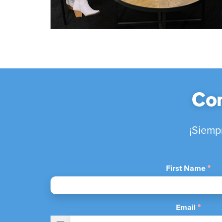
Con
¡Siemp
First Name
Email